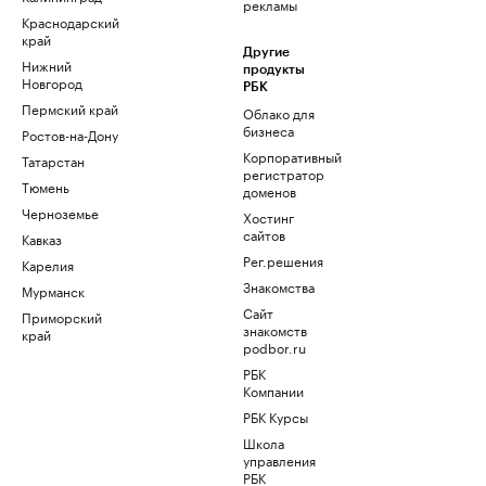
рекламы
Краснодарский
край
Другие
Нижний
продукты
Новгород
РБК
Пермский край
Облако для
бизнеса
Ростов-на-Дону
Корпоративный
Татарстан
регистратор
Тюмень
доменов
Черноземье
Хостинг
сайтов
Кавказ
Рег.решения
Карелия
Знакомства
Мурманск
Сайт
Приморский
знакомств
край
podbor.ru
РБК
Компании
РБК Курсы
Школа
управления
РБК