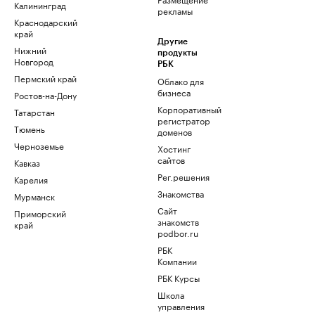
Калининград
рекламы
Краснодарский
край
Другие
Нижний
продукты
Новгород
РБК
Пермский край
Облако для
бизнеса
Ростов-на-Дону
Корпоративный
Татарстан
регистратор
Тюмень
доменов
Черноземье
Хостинг
сайтов
Кавказ
Рег.решения
Карелия
Знакомства
Мурманск
Сайт
Приморский
знакомств
край
podbor.ru
РБК
Компании
РБК Курсы
Школа
управления