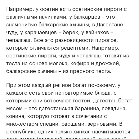
Например, у осетин есть осетинские пироги с
различными начинками, у балкарцев – это
знаменитые балкарские хычины, в Дагестане -
чуду, у карачаевцев – берек, у вайнахов –
чепалгаш. Все это разновидности пирогов,
которые отличаются рецептами. Например,
осетинские пироги, чуду и чепалгаш готовят из
теста на основе молока, кефира и дрожжей,
балкарские хычины – из пресного теста.
При этом каждый регион богат по-своему, у
каждого есть свои неповторимые блюда, с
которыми они встречают гостей. Дагестан богат
мясом – это дагестанская баранина, говядина,
конина, которую готовят в сочетании с
множеством специй, овощами, зерновыми. В
республике одних только хинкал насчитывается
семь видов (аварский, даргинский, кумыкский,