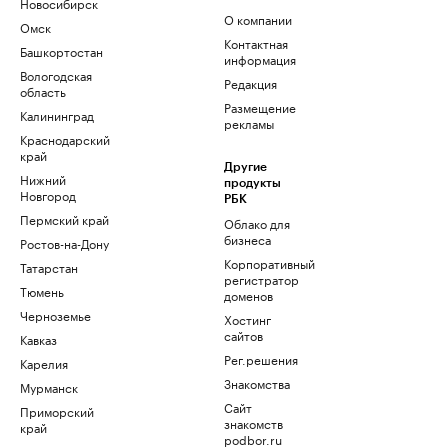
Новосибирск
О компании
Омск
Контактная
Башкортостан
информация
Вологодская
Редакция
область
Размещение
Калининград
рекламы
Краснодарский
край
Другие
Нижний
продукты
Новгород
РБК
Пермский край
Облако для
бизнеса
Ростов-на-Дону
Корпоративный
Татарстан
регистратор
Тюмень
доменов
Черноземье
Хостинг
сайтов
Кавказ
Рег.решения
Карелия
Знакомства
Мурманск
Сайт
Приморский
знакомств
край
podbor.ru