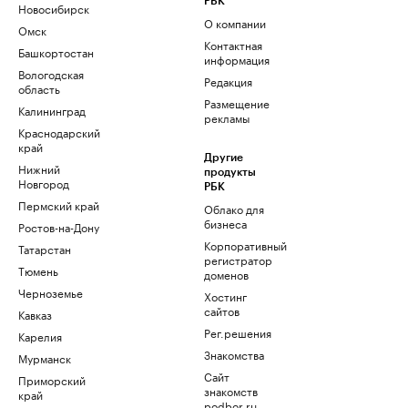
РБК
Новосибирск
О компании
Омск
Контактная
Башкортостан
информация
Вологодская
Редакция
область
Размещение
Калининград
рекламы
Краснодарский
край
Другие
Нижний
продукты
Новгород
РБК
Пермский край
Облако для
бизнеса
Ростов-на-Дону
Корпоративный
Татарстан
регистратор
Тюмень
доменов
Черноземье
Хостинг
сайтов
Кавказ
Рег.решения
Карелия
Знакомства
Мурманск
Сайт
Приморский
знакомств
край
podbor.ru