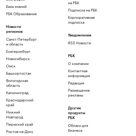
на РБК
База знаний
Подписка на РБК
РБК Образование
Корпоративная
подписка
Новости
регионов
Уведомления
Санкт-Петербург
RSS Новости
и область
Екатеринбург
РБК
Новосибирск
О компании
Омск
Контактная
Башкортостан
информация
Вологодская
Редакция
область
Размещение
Калининград
рекламы
Краснодарский
край
Другие
Нижний
продукты
Новгород
РБК
Пермский край
Облако для
бизнеса
Ростов-на-Дону