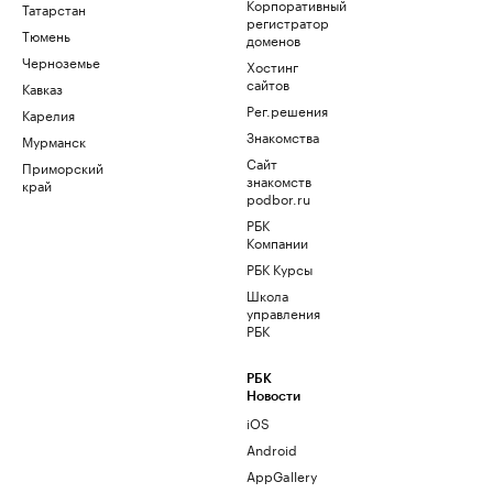
Корпоративный
Татарстан
регистратор
Тюмень
доменов
Черноземье
Хостинг
сайтов
Кавказ
Рег.решения
Карелия
Знакомства
Мурманск
Сайт
Приморский
знакомств
край
podbor.ru
РБК
Компании
РБК Курсы
Школа
управления
РБК
РБК
Новости
iOS
Android
AppGallery