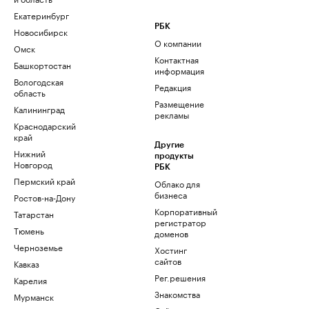
Екатеринбург
РБК
Новосибирск
О компании
Омск
Контактная
Башкортостан
информация
Вологодская
Редакция
область
Размещение
Калининград
рекламы
Краснодарский
край
Другие
Нижний
продукты
Новгород
РБК
Пермский край
Облако для
бизнеса
Ростов-на-Дону
Корпоративный
Татарстан
регистратор
Тюмень
доменов
Черноземье
Хостинг
сайтов
Кавказ
Рег.решения
Карелия
Знакомства
Мурманск