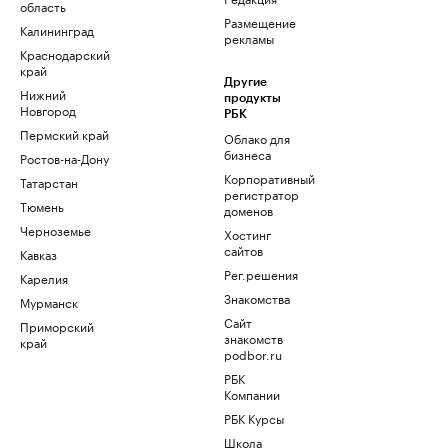
область
Размещение
Калининград
рекламы
Краснодарский
край
Другие
Нижний
продукты
Новгород
РБК
Пермский край
Облако для
бизнеса
Ростов-на-Дону
Корпоративный
Татарстан
регистратор
Тюмень
доменов
Черноземье
Хостинг
сайтов
Кавказ
Рег.решения
Карелия
Знакомства
Мурманск
Сайт
Приморский
знакомств
край
podbor.ru
РБК
Компании
РБК Курсы
Школа