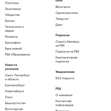
сети
Политика
ВКонтакте
Экономика
Одноклассники
Общество
Telegram
Бизнес
Дзен
Технологии и
медиа
Финансы
Подписки
Скрыть баннеры
Биографии
на РБК
База знаний
Подписка на РБК
РБК Образование
Корпоративная
подписка
Новости
регионов
Уведомления
Санкт-Петербург
RSS Новости
и область
Екатеринбург
РБК
Новосибирск
О компании
Омск
Контактная
Башкортостан
информация
Вологодская
Редакция