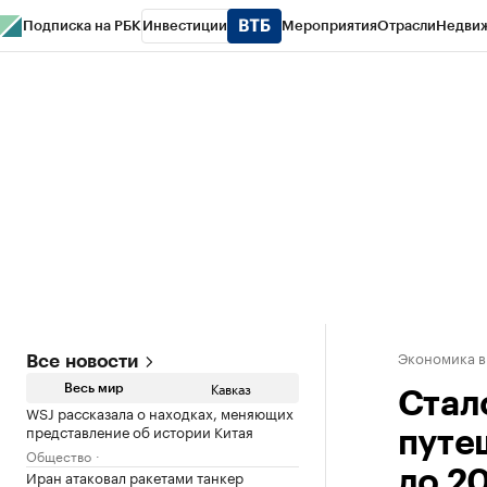
Подписка на РБК
Инвестиции
Мероприятия
Отрасли
Недви
РБК Life
Тренды
Визионеры
Национальные проекты
Город
Стиль
Кр
Конференции СПб
Спецпроекты
Проверка контрагентов
Политика
Экономика в
Все новости
Кавказ
Весь мир
Стал
WSJ рассказала о находках, меняющих
представление об истории Китая
путе
Общество
Иран атаковал ракетами танкер
до 2