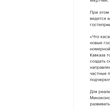
При этом
ведется а
гостепри
«Что каса
новые гос
номерной 
Кавказа т
создать с
направлен
частные 
подчеркн
Для реали
Минэконо
развиват