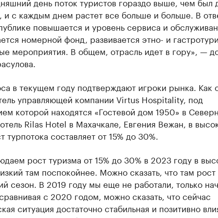
няшний день поток туристов гораздо выше, чем был 
 и с каждым днем растет все больше и больше. В отв
публике повышается и уровень сервиса и обслуживан
ется номерной фонд, развивается этно- и гастротури
е мероприятия. В общем, отрасль идет в гору», — д
асулова.
са в текущем году подтверждают игроки рынка. Как 
ель управляющей компании Virtus Hospitality, под
ием которой находятся «Гостевой дом 1950» в Север
отель Rilas Hotel в Махачкале, Евгения Вежан, в высо
т турпотока составляет от 15% до 30%.
даем рост туризма от 15% до 30% в 2023 году в выс
низкий там поспокойнее. Можно сказать, что там рост
ий сезон. В 2019 году мы еще не работали, только на
сравнивая с 2020 годом, можно сказать, что сейчас
кая ситуация достаточно стабильная и позитивно вли