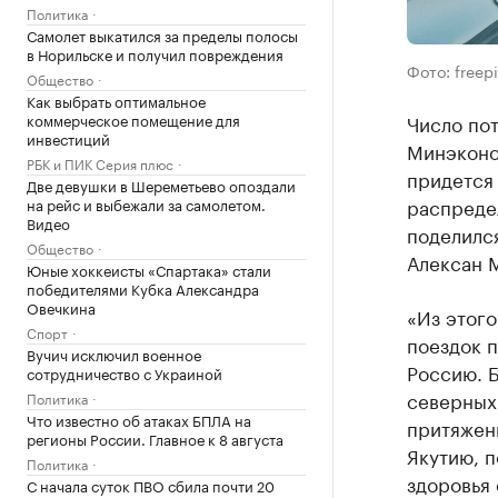
Политика
Самолет выкатился за пределы полосы
в Норильске и получил повреждения
Фото: freep
Общество
Как выбрать оптимальное
коммерческое помещение для
Число пот
инвестиций
Минэконо
РБК и ПИК Серия плюс
придется 
Две девушки в Шереметьево опоздали
распреде
на рейс и выбежали за самолетом.
Видео
поделился
Общество
Алексан 
Юные хоккеисты «Спартака» стали
победителями Кубка Александра
Овечкина
«Из этог
Спорт
поездок п
Вучич исключил военное
Россию. 
сотрудничество с Украиной
северных 
Политика
Что известно об атаках БПЛА на
притяжени
регионы России. Главное к 8 августа
Якутию, п
Политика
здоровья 
С начала суток ПВО сбила почти 20