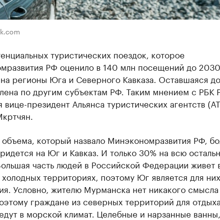
ik.com
енциальных туристических поездок, которое
мразвития РФ оценило в 140 млн посещений до 2030
на регионы Юга и Северного Кавказа. Оставшаяся до
лена по другим субъектам РФ. Таким мнением с РБК 
 вице-президент Альянса туристических агентств (АТ
Мкртчян.
о объема, который назвало Минэкономразвития РФ, б
ридется на Юг и Кавказ. И только 30% на всю осталь
Большая часть людей в Российской Федерации живет 
холодных территориях, поэтому Юг является для них
я. Условно, жителю Мурманска нет никакого смысла 
оэтому граждане из северных территорий для отдыха
едут в морской климат. Целебные и нарзанные ванны