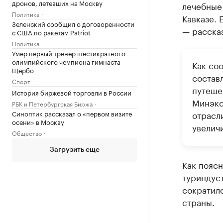
дронов, летевших на Москву
лечебные 
Политика
Кавказе. 
Зеленский сообщил о договоренности
— расска
с США по ракетам Patriot
Политика
Умер первый тренер шестикратного
олимпийского чемпиона гимнаста
Как со
Щербо
составл
Спорт
путеше
История биржевой торговли в России
Минэко
РБК и Петербургская Биржа
Синоптик рассказал о «первом визите
отрасл
осени» в Москву
увеличи
Общество
Загрузить еще
Как поясн
туриндуст
сократило
страны.