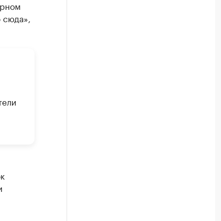
ерном
 сюда»,
тели
й
ок
и