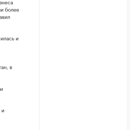
знеса
ли более
авил
илась и
ан, в
ти
 и