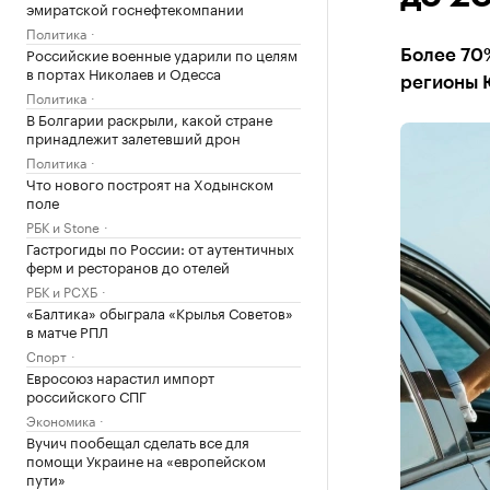
эмиратской госнефтекомпании
Политика
Российские военные ударили по целям
Более 70
в портах Николаев и Одесса
регионы 
Политика
В Болгарии раскрыли, какой стране
принадлежит залетевший дрон
Политика
Что нового построят на Ходынском
поле
РБК и Stone
Гастрогиды по России: от аутентичных
ферм и ресторанов до отелей
РБК и РСХБ
«Балтика» обыграла «Крылья Советов»
в матче РПЛ
Спорт
Евросоюз нарастил импорт
российского СПГ
Экономика
Вучич пообещал сделать все для
помощи Украине на «европейском
пути»