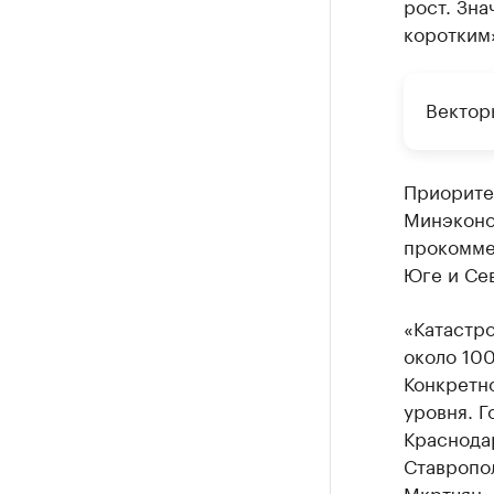
рост. Зна
коротким
Вектор
Приорите
Минэконо
прокоммен
Юге и Сев
«Катастро
около 100
Конкретно
уровня. Г
Краснодар
Ставропол
Мкртчян.