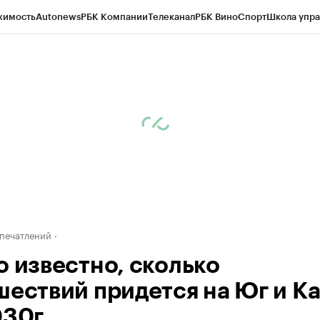
жимость
Autonews
РБК Компании
Телеканал
РБК Вино
Спорт
Школа упра
ипто
РБК Бизнес-среда
Дискуссионный клуб
Исследования
Кредитные 
Экономика
Бизнес
Технологии и медиа
Финансы
Рынок наличной валю
печатлений
о известно, сколько
шествий придется на Юг и К
030г.