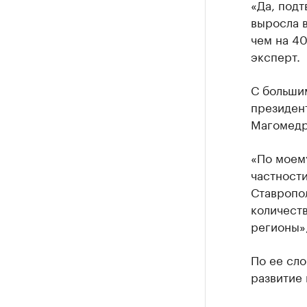
«Да, подт
выросла в
чем на 40
эксперт.
С больши
президен
Магомедр
«По моему
частности
Ставропол
количеств
регионы»,
По ее сл
развитие 