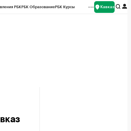
Кавказ
вления РБК
РБК Образование
РБК Курсы
рейтинги
Франшизы
Газета
Спецпроекты СПб
ты
авказ