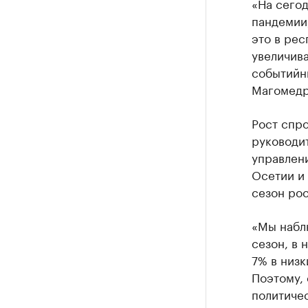
«На сегод
пандемии,
это в рес
увеличива
событийны
Магомедр
Рост спро
руководит
управлен
Осетии и 
сезон рос
«Мы наблю
сезон, в 
7% в низк
Поэтому, 
политичес