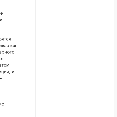
не
и
оятся
ивается
ерного
ют
 этом
иции, и
—
мо