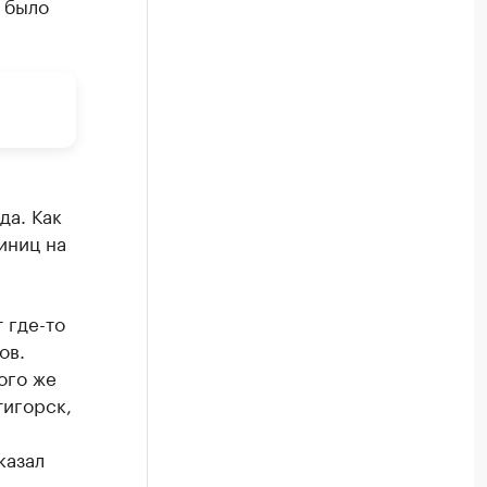
 было
да. Как
иниц на
 где-то
ов.
ого же
тигорск,
казал