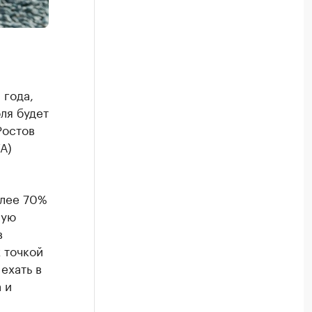
 года,
ля будет
Ростов
А)
олее 70%
ную
в
 точкой
ехать в
 и
,