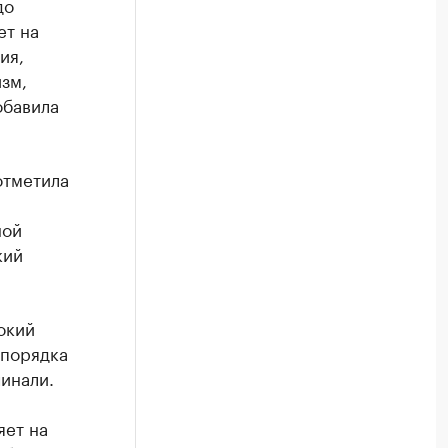
до
ет на
ия,
зм,
обавила
отметила
ной
кий
окий
 порядка
чинали.
яет на