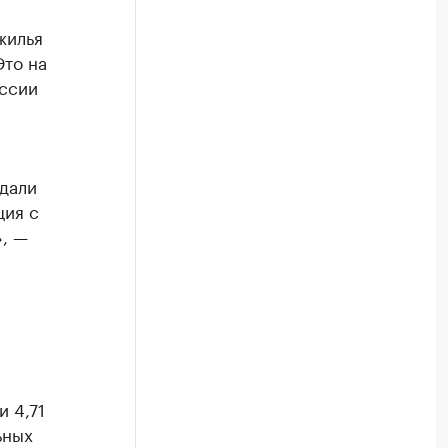
жилья
Это на
оссии
дали
ция с
», —
и 4,71
ьных