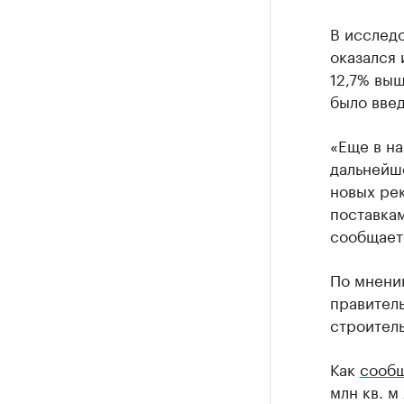
В исследо
оказался 
12,7% выш
было введ
«Еще в н
дальнейше
новых ре
поставкам
сообщает
По мнени
правител
строитель
Как
сообщ
млн кв. м