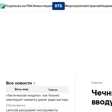
Подписка на РБК
Инвестиции
Мероприятия
Отрасли
Недви
РБК Life
Тренды
Визионеры
Национальные проекты
Город
Стиль
Кр
Конференции СПб
Спецпроекты
Проверка контрагентов
Политика
Кавказ
Все новости
Кавказ
Весь мир
Чечн
«Тактическая нищета»: как бизнес
имитирует нехватку денег ради выгоды
вводу
Образование
Lamoda расширяет инструменты