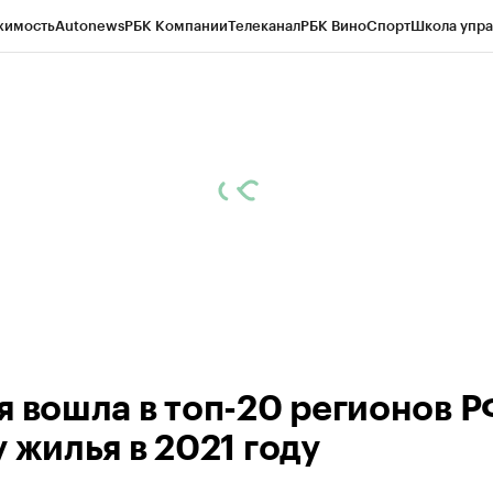
жимость
Autonews
РБК Компании
Телеканал
РБК Вино
Спорт
Школа упра
ипто
РБК Бизнес-среда
Дискуссионный клуб
Исследования
Кредитные 
Экономика
Бизнес
Технологии и медиа
Финансы
Рынок наличной валю
я вошла в топ-20 регионов Р
 жилья в 2021 году