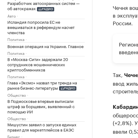
Разработчик автоохранных систем —
Чечня вош
об автокражах
РАДИО
в эксплуа
Авто
Исландия попросила ЕС не
России.
вмешиваться в референдум насчет
членства
Политика
Регион
Военная операция на Украине. Главное
введенн
Политика
В «Москва-Сити» задержали 20
сотрудников мошеннических
криптообменников
Так,
Чечн
Политика
ввод жиль
Глава «Эксмо» назвал три тренда на
рынке бизнес-литературы
строитель
РАДИО
Общество
В Подмосковье впервые выписали
штраф за борщевик, выявленный с
Кабардин
помощью ИИ
общеросси
Общество
(+2,8%). 
Мишустин заявил о запуске единых
правил для маркетплейсов в ЕАЭС
ввели 0,5
Бизнес