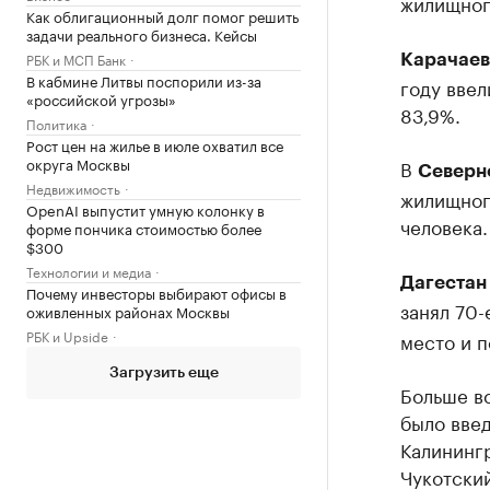
жилищного
Как облигационный долг помог решить
задачи реального бизнеса. Кейсы
РБК и МСП Банк
Карачаев
В кабмине Литвы поспорили из-за
году ввел
«российской угрозы»
83,9%.
Политика
Рост цен на жилье в июле охватил все
округа Москвы
В
Северн
Недвижимость
жилищного
OpenAI выпустит умную колонку в
человека.
форме пончика стоимостью более
$300
Технологии и медиа
Дагестан
Почему инвесторы выбирают офисы в
занял 70-
оживленных районах Москвы
РБК и Upside
место и п
Загрузить еще
Больше вс
было введ
Калинингр
Чукотский