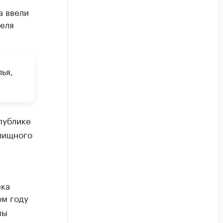
а ввели
теля
ья,
публике
илищного
ека
ом году
мы