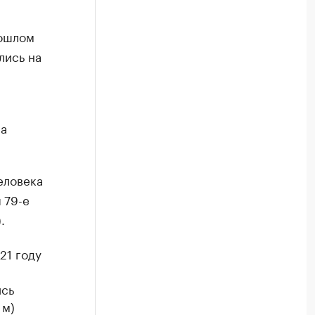
рошлом
лись на
на
еловека
79-е
и
.
21 году
ись
 м)