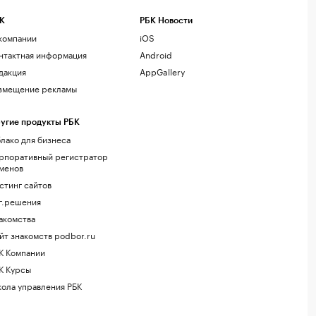
К
РБК Новости
компании
iOS
нтактная информация
Android
дакция
AppGallery
змещение рекламы
угие продукты РБК
лако для бизнеса
рпоративный регистратор
менов
стинг сайтов
г.решения
акомства
йт знакомств podbor.ru
К Компании
К Курсы
ола управления РБК