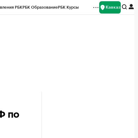
Кавказ
вления РБК
РБК Образование
РБК Курсы
рейтинги
Франшизы
Газета
Спецпроекты СПб
ты
Ф по