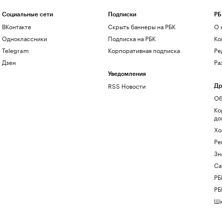
Социальные сети
Подписки
РБ
ВКонтакте
Скрыть баннеры на РБК
О 
Одноклассники
Подписка на РБК
Ко
Telegram
Корпоративная подписка
Ре
Дзен
Ра
Уведомления
RSS Новости
Др
Об
Ко
до
Хо
Ре
Зн
Са
РБ
РБ
Шк