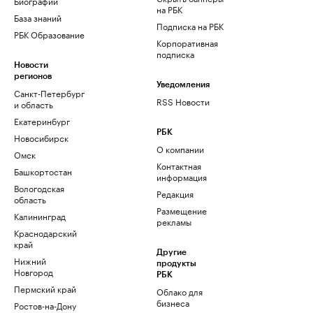
Биографии
на РБК
База знаний
Подписка на РБК
РБК Образование
Корпоративная
подписка
Новости
регионов
Уведомления
Санкт-Петербург
RSS Новости
и область
Екатеринбург
РБК
Новосибирск
О компании
Омск
Контактная
Башкортостан
информация
Вологодская
Редакция
область
Размещение
Калининград
рекламы
Краснодарский
край
Другие
Нижний
продукты
Новгород
РБК
Пермский край
Облако для
бизнеса
Ростов-на-Дону