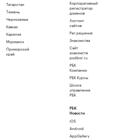
Корпоративный
Татарстан
регистратор
Тюмень
доменов
Черноземье
Хостинг
сайтов
Кавказ
Рег.решения
Карелия
Знакомства
Мурманск
Сайт
Приморский
знакомств
край
podbor.ru
РБК
Компании
РБК Курсы
Школа
управления
РБК
РБК
Новости
iOS
Android
AppGallery