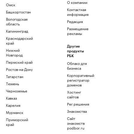
О компании
Омск
Контактная
Башкортостан
информация
Вологодская
Редакция
область
Размещение
Калининград
рекламы
Краснодарский
край
Другие
Нижний
продукты
Новгород
РБК
Пермский край
Облако для
бизнеса
Ростов-на-Дону
Корпоративный
Татарстан
регистратор
Тюмень
доменов
Черноземье
Хостинг
сайтов
Кавказ
Рег.решения
Карелия
Знакомства
Мурманск
Сайт
Приморский
знакомств
край
podbor.ru