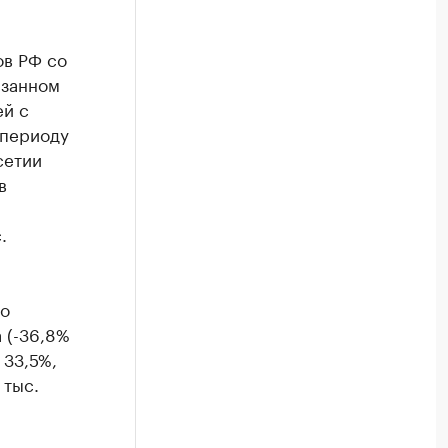
ов РФ со
азанном
ей с
 периоду
сетии
в
.
го
 (-36,8%
 33,5%,
 тыс.