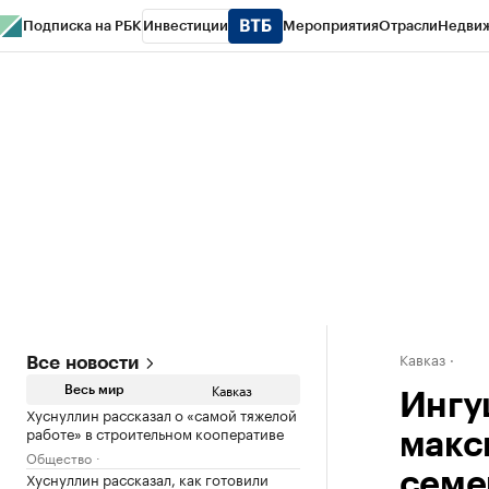
Подписка на РБК
Инвестиции
Мероприятия
Отрасли
Недви
РБК Life
Тренды
Визионеры
Национальные проекты
Город
Стиль
Кр
Конференции СПб
Спецпроекты
Проверка контрагентов
Политика
Кавказ
Все новости
Кавказ
Весь мир
Ингу
Хуснуллин рассказал о «самой тяжелой
работе» в строительном кооперативе
макс
Общество
Хуснуллин рассказал, как готовили
семе