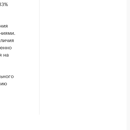
13%
ния
ниями.
аличия
денно
я на
льного
нию