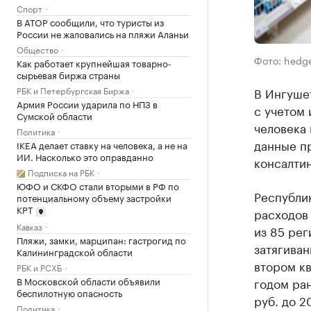
Спорт
В АТОР сообщили, что туристы из
России не жаловались на пляжи Аланьи
Общество
Фото: hedg
Как работает крупнейшая товарно-
сырьевая биржа страны
РБК и Петербургская Биржа
В Ингушет
Армия России ударила по НПЗ в
с учетом 
Сумской области
человека
Политика
данные п
IKEA делает ставку на человека, а не на
ИИ. Насколько это оправданно
консалтин
Подписка на РБК
ЮФО и СКФО стали вторыми в РФ по
Республик
потенциальному объему застройки
КРТ
расходов 
Кавказ
из 85 ре
Пляжи, замки, марципан: гастрогид по
затягива
Калининградской области
втором кв
РБК и РСХБ
В Московской области объявили
годом ран
беспилотную опасность
руб. до 2
Политика