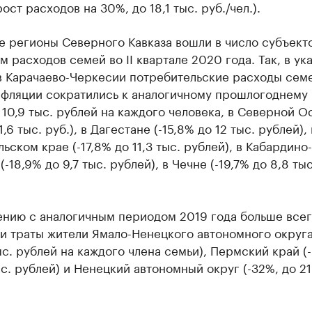
рост расходов на 30%, до 18,1 тыс. руб./чел.).
е регионы Северного Кавказа вошли в число субъект
 расходов семей во II квартале 2020 года. Так, в ук
в Карачаево-Черкесии потребительские расходы сем
нфляции сократились к аналогичному прошлогоднему
 10,9 тыс. рублей на каждого человека, в Северной О
1,6 тыс. руб.), в Дагестане (-15,8% до 12 тыс. рублей), 
ьском крае (-17,8% до 11,3 тыс. рублей), в Кабардино-
(-18,9% до 9,7 тыс. рублей), в Чечне (-19,7% до 8,8 тыс
ению с аналогичным периодом 2019 года больше все
и траты жители Ямало-Ненецкого автономного округа
ыс. рублей на каждого члена семьи), Пермский край (-
ыс. рублей) и Ненецкий автономный округ (-32%, до 21