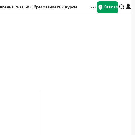
Кавказ
вления РБК
РБК Образование
РБК Курсы
рейтинги
Франшизы
Газета
Спецпроекты СПб
ты