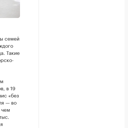
ды семей
аждого
а. Такие
орско-
ом
в, в 19
зис «без
ля — во
 чем
тыс.
ая