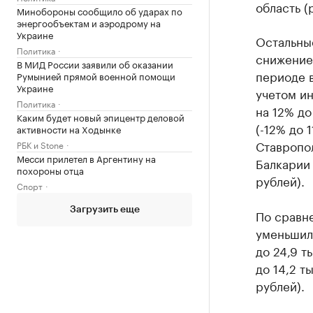
область (
Минобороны сообщило об ударах по
энергообъектам и аэродрому на
Украине
Остальны
Политика
снижением
В МИД России заявили об оказании
периоде 
Румынией прямой военной помощи
Украине
учетом и
Политика
на 12% до
Каким будет новый эпицентр деловой
(-12% до 1
активности на Ходынке
Ставропол
РБК и Stone
Месси прилетел в Аргентину на
Балкарии 
похороны отца
рублей).
Спорт
Загрузить еще
По сравн
уменьшил
до 24,9 т
до 14,2 т
рублей).