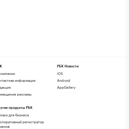
К
РБК Новости
компании
iOS
нтактная информация
Android
дакция
AppGallery
змещение рекламы
угие продукты РБК
лако для бизнеса
рпоративный регистратор
менов