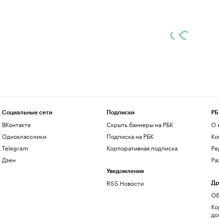
Социальные сети
Подписки
РБ
ВКонтакте
Скрыть баннеры на РБК
О 
Одноклассники
Подписка на РБК
Ко
Telegram
Корпоративная подписка
Ре
Дзен
Ра
Уведомления
RSS Новости
Др
Об
Ко
до