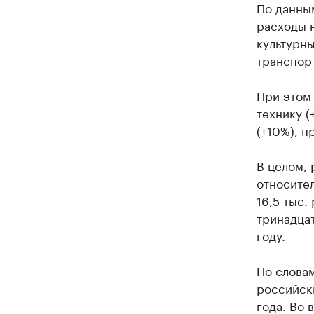
По данным
расходы н
культурны
транспорт
При этом
технику (
(+10%), п
В целом,
относител
16,5 тыс.
тринадца
году.
По словам
российски
года. Во 