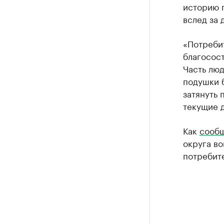
историю 
вслед за 
«Потреби
благосост
Часть люд
подушки 
затянуть 
текущие д
Как
сообщ
округа в
потребите