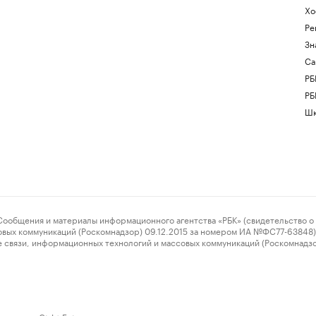
Хо
Ре
Зн
Са
РБ
РБ
Шк
ения и материалы информационного агентства «РБК» (свидетельство о 
овых коммуникаций (Роскомнадзор) 09.12.2015 за номером ИА №ФС77-63848) 
 связи, информационных технологий и массовых коммуникаций (Роскомнадз