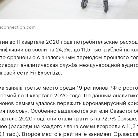
econnection.com
ии во II квартале 2020 года потребительские расхо
инфляции выросли на 24,5%, до 11,5 тыс. рублей на к
 по сравнению с аналогичным периодом прошлого год
риводит аналитическая служба международной аудит
говой сети FinExpertiza.
а заняла третье место среди 19 регионов РФ с рост
семей во II квартале 2020 года. По данным аналитико
гионов семьям удалось пережить коронавирусный кри
ния поясов». Особенно выделяются жители Севастопо
артале 2020 года они стали тратить на 72,7% больше,
ее (расходы на каждого члена семьи возросли с 11,3 
0,1 тыс.). Второе место в рейтинге занимает Орловск