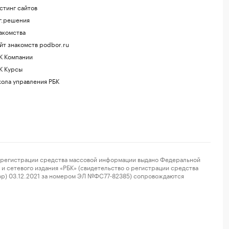
стинг сайтов
г.решения
акомства
йт знакомств podbor.ru
К Компании
К Курсы
ола управления РБК
регистрации средства массовой информации выдано Федеральной
и сетевого издания «РБК» (свидетельство о регистрации средства
ор) 03.12.2021 за номером ЭЛ №ФС77-82385) сопровождаются