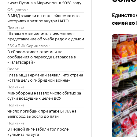
визит Путина в Мариуполь в 2023 году
Общество
В МИД заявили о «тяжелейшем за всю
Единстве
историю» кризисе внутри НАТО
семей во 
Политика
Школы с отличием: как изменилось
представление об учебе рядом с домом
РБК и ПИК Серия плюс
В «Локомотиве» ответили на
сообщения о переходе Батракова в
«Галатасарай»
Спорт
Глава МВД Германии заявил, что страна
«стала целью гибридной войны»
Политика
Минобороны назвало число сбитых за
сутки воздушных целей ВСУ
Политика
Число погибших при атаке БПЛА на
Белгород выросло до пяти
Политика
В Первой лиге забили гол после
кульбита из аута