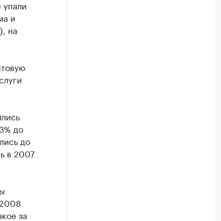
 упали
ма и
, на
ытовую
слуги
ились
13% до
лись до
ь в 2007
ды
 2008
зкое за