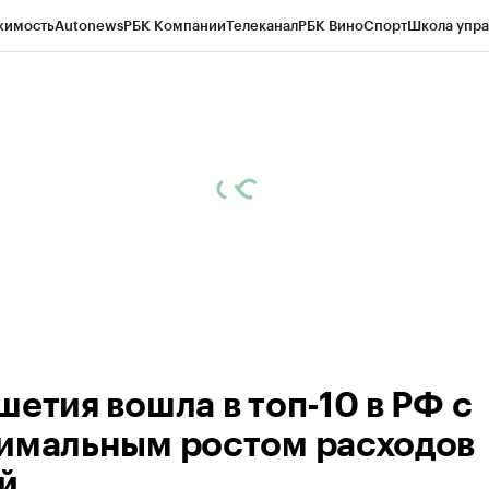
жимость
Autonews
РБК Компании
Телеканал
РБК Вино
Спорт
Школа упра
ипто
РБК Бизнес-среда
Дискуссионный клуб
Исследования
Кредитные 
Экономика
Бизнес
Технологии и медиа
Финансы
Рынок наличной валю
шетия вошла в топ-10 в РФ с
имальным ростом расходов
й