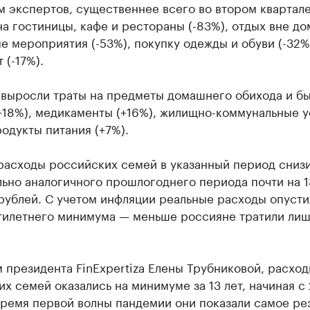
 экспертов, существеннее всего во втором квартале
а гостиницы, кафе и рестораны (-83%), отдых вне до
е мероприятия (-53%), покупку одежды и обуви (-32%)
 (-17%).
 выросли траты на предметы домашнего обихода и б
+18%), медикаменты (+16%), жилищно-коммунальные у
родукты питания (+7%).
 расходы российских семей в указанный период сниз
ьно аналогичного прошлогоднего периода почти на 
 рублей. С учетом инфляции реальные расходы опусти
тилетнего минимума — меньше россияне тратили лиш
 президента FinExpertiza Елены Трубниковой, расхо
х семей оказались на минимуме за 13 лет, начиная с
время первой волны пандемии они показали самое ре