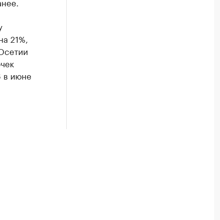
анее.
у
на 21%,
 Осетии
очек
6 в июне