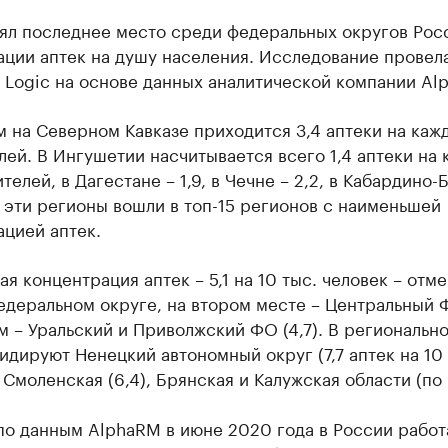
ял последнее место среди федеральных округов Рос
ации аптек на душу населения. Исследование провел
 Logic на основе данных аналитической компании Al
 на Северном Кавказе приходится 3,4 аптеки на каж
лей. В Ингушетии насчитывается всего 1,4 аптеки на
ителей, в Дагестане – 1,9, в Чечне – 2,2, в Кабардино
е эти регионы вошли в топ-15 регионов с наименьшей
цией аптек.
я концентрация аптек – 5,1 на 10 тыс. человек – отме
деральном округе, на втором месте – Центральный Ф
м – Уральский и Приволжский ФО (4,7). В региональн
идируют Ненецкий автономный округ (7,7 аптек на 10 
 Смоленская (6,4), Брянская и Калужская области (по 6
по данным AlphaRM в июне 2020 года в России работ