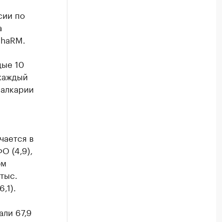
сии по
а
phaRM.
дые 10
 каждый
-Балкарии
чается в
О (4,9),
ом
тыс.
,1).
али 67,9