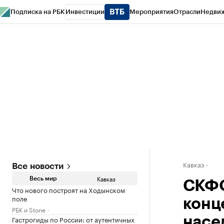
Подписка на РБК
Инвестиции
Мероприятия
Отрасли
Недви
РБК Life
Тренды
Визионеры
Национальные проекты
Город
Стиль
Кр
Конференции СПб
Спецпроекты
Проверка контрагентов
Политика
Кавказ
Все новости
Кавказ
Весь мир
СКФО
Что нового построят на Ходынском
поле
конц
РБК и Stone
Гастрогиды по России: от аутентичных
насе