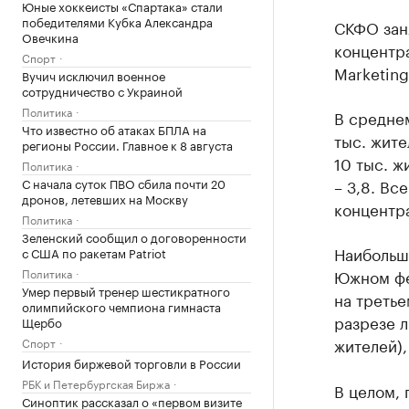
Юные хоккеисты «Спартака» стали
победителями Кубка Александра
СКФО зан
Овечкина
концентр
Спорт
Marketing
Вучич исключил военное
сотрудничество с Украиной
Политика
В среднем
Что известно об атаках БПЛА на
тыс. жите
регионы России. Главное к 8 августа
10 тыс. ж
Политика
С начала суток ПВО сбила почти 20
– 3,8. Вс
дронов, летевших на Москву
концентра
Политика
Зеленский сообщил о договоренности
Наибольша
с США по ракетам Patriot
Политика
Южном фе
Умер первый тренер шестикратного
на третье
олимпийского чемпиона гимнаста
разрезе л
Щербо
жителей),
Спорт
История биржевой торговли в России
РБК и Петербургская Биржа
В целом, 
Синоптик рассказал о «первом визите