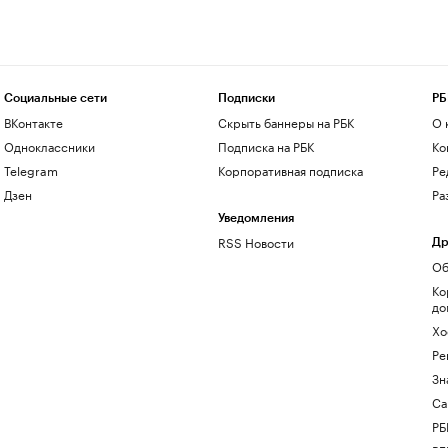
Социальные сети
Подписки
РБ
ВКонтакте
Скрыть баннеры на РБК
О 
Одноклассники
Подписка на РБК
Ко
Telegram
Корпоративная подписка
Ре
Дзен
Ра
Уведомления
RSS Новости
Др
Об
Ко
до
Хо
Ре
Зн
Са
РБ