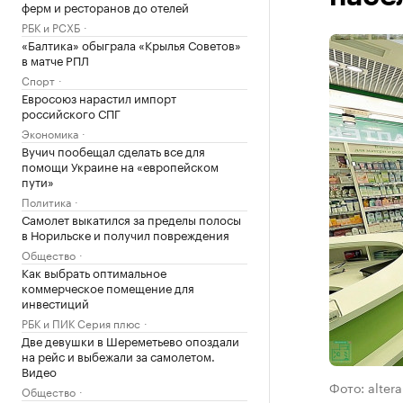
ферм и ресторанов до отелей
РБК и РСХБ
«Балтика» обыграла «Крылья Советов»
в матче РПЛ
Спорт
Евросоюз нарастил импорт
российского СПГ
Экономика
Вучич пообещал сделать все для
помощи Украине на «европейском
пути»
Политика
Самолет выкатился за пределы полосы
в Норильске и получил повреждения
Общество
Как выбрать оптимальное
коммерческое помещение для
инвестиций
РБК и ПИК Серия плюс
Две девушки в Шереметьево опоздали
на рейс и выбежали за самолетом.
Видео
Фото: altera
Общество