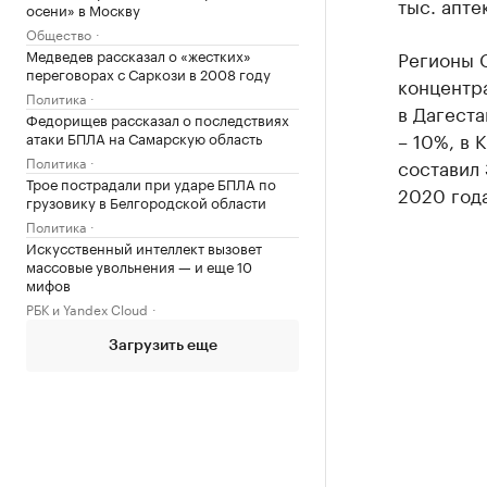
тыс. апте
осени» в Москву
Общество
Медведев рассказал о «жестких»
Регионы 
переговорах с Саркози в 2008 году
концентра
Политика
в Дагеста
Федорищев рассказал о последствиях
– 10%, в 
атаки БПЛА на Самарскую область
Политика
составил 
Трое пострадали при ударе БПЛА по
2020 года
грузовику в Белгородской области
Политика
Искусственный интеллект вызовет
массовые увольнения — и еще 10
мифов
РБК и Yandex Cloud
Загрузить еще