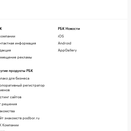
К
РБК Новости
компании
iOS
нтактная информация
Android
дакция
AppGallery
змещение рекламы
угие продукты РБК
лако для бизнеса
рпоративный регистратор
менов
стинг сайтов
г.решения
акомства
йт знакомств podbor.ru
К Компании