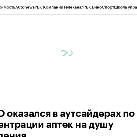
жимость
Autonews
РБК Компании
Телеканал
РБК Вино
Спорт
Школа упра
ипто
РБК Бизнес-среда
Дискуссионный клуб
Исследования
Кредитные 
Экономика
Бизнес
Технологии и медиа
Финансы
Рынок наличной валю
 оказался в аутсайдерах по
ентрации аптек на душу
ления