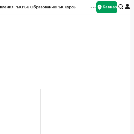
Кавказ
вления РБК
РБК Образование
РБК Курсы
рейтинги
Франшизы
Газета
Спецпроекты СПб
ты