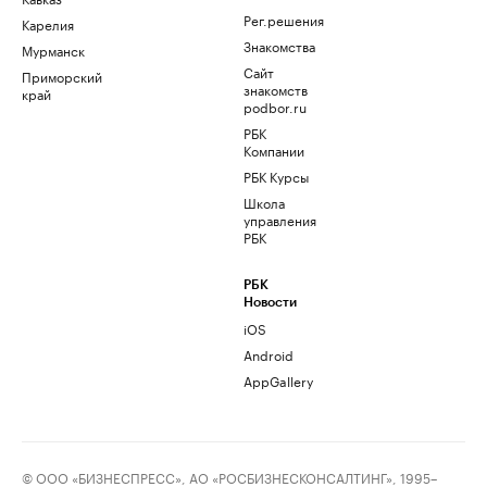
Рег.решения
Карелия
Знакомства
Мурманск
Сайт
Приморский
знакомств
край
podbor.ru
РБК
Компании
РБК Курсы
Школа
управления
РБК
РБК
Новости
iOS
Android
AppGallery
© ООО «БИЗНЕСПРЕСС», АО «РОСБИЗНЕСКОНСАЛТИНГ», 1995–