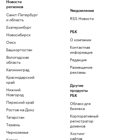
Новости
регионов
Уведомления
Санкт-Петербург
RSS Новости
и область
Екатеринбург
РБК
Новосибирск
О компании
Омск
Контактная
Башкортостан
информация
Вологодская
Редакция
область
Размещение
Калининград
рекламы
Краснодарский
край
Другие
Нижний
продукты
Новгород
РБК
Пермский край
Облако для
бизнеса
Ростов-на-Дону
Корпоративный
Татарстан
регистратор
Тюмень
доменов
Черноземье
Хостинг
сайтов
Кавказ