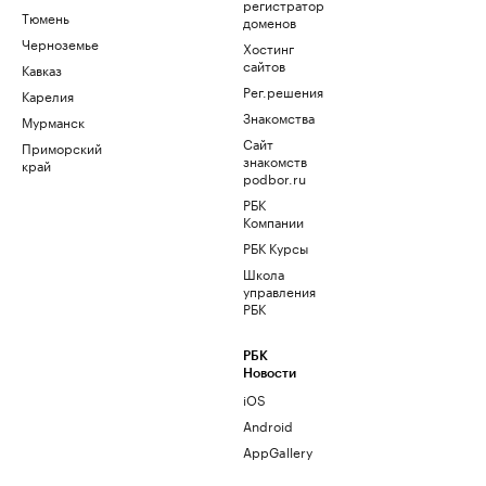
регистратор
Тюмень
доменов
Черноземье
Хостинг
сайтов
Кавказ
Рег.решения
Карелия
Знакомства
Мурманск
Сайт
Приморский
знакомств
край
podbor.ru
РБК
Компании
РБК Курсы
Школа
управления
РБК
РБК
Новости
iOS
Android
AppGallery