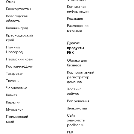
Омск
Контактная
Башкортостан
информация
Вологодская
Редакция
область
Размещение
Калининград
рекламы
Краснодарский
край
Другие
Нижний
продукты
Новгород
РБК
Пермский край
Облако для
бизнеса
Ростов-на-Дону
Корпоративный
Татарстан
регистратор
Тюмень
доменов
Черноземье
Хостинг
сайтов
Кавказ
Рег.решения
Карелия
Знакомства
Мурманск
Сайт
Приморский
знакомств
край
podbor.ru
РБК