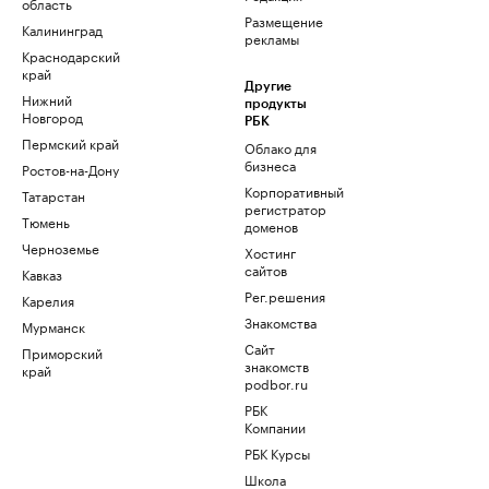
область
Размещение
Калининград
рекламы
Краснодарский
край
Другие
Нижний
продукты
Новгород
РБК
Пермский край
Облако для
бизнеса
Ростов-на-Дону
Корпоративный
Татарстан
регистратор
Тюмень
доменов
Черноземье
Хостинг
сайтов
Кавказ
Рег.решения
Карелия
Знакомства
Мурманск
Сайт
Приморский
знакомств
край
podbor.ru
РБК
Компании
РБК Курсы
Школа