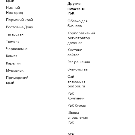
Другие
Нижний
продукты
Новгород
РБК
Пермский край
Облако для
бизнеса
Ростов-на-Дону
Корпоративный
Татарстан
регистратор
Тюмень
доменов
Черноземье
Хостинг
сайтов
Кавказ
Рег.решения
Карелия
Знакомства
Мурманск
Сайт
Приморский
знакомств
край
podbor.ru
РБК
Компании
РБК Курсы
Школа
управления
РБК